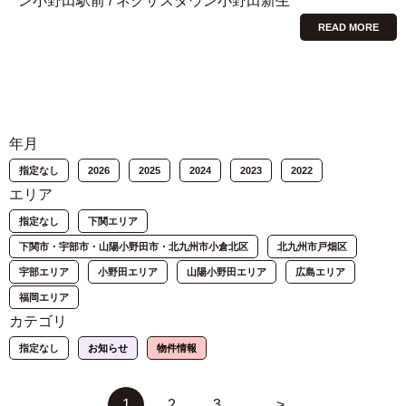
ン小野田駅前 / ネクサスタウン小野田新生
READ MORE
年月
指定なし
2026
2025
2024
2023
2022
エリア
指定なし
下関エリア
下関市・宇部市・山陽小野田市・北九州市小倉北区
北九州市戸畑区
宇部エリア
小野田エリア
山陽小野田エリア
広島エリア
福岡エリア
カテゴリ
指定なし
お知らせ
物件情報
1
2
3
>