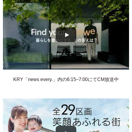
KRY「news every.」内の6:15~7:00にてCM放送中