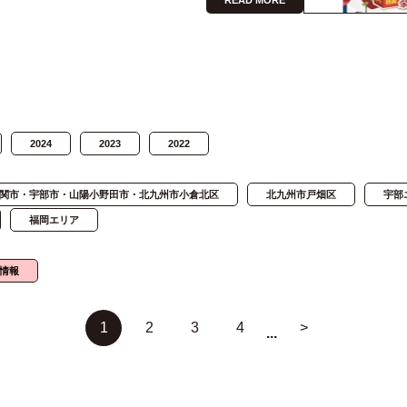
READ MORE
2024
2023
2022
関市・宇部市・山陽小野田市・北九州市小倉北区
北九州市戸畑区
宇部
福岡エリア
情報
1
2
3
4
>
...