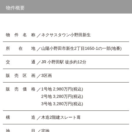
物件概要
物件名称
ネクサスタウン小野田新生
所在地
山陽小野田市新生2丁目1650-1の一部(地番)
交通
JR 小野田駅 徒歩約12分
販売区画
3区画
販売価格
1号地 2,980万円(税込)
2号地 3,280万円(税込)
3号地 3,280万円(税込)
構造
木造2階建スレート葺
地目
宅地