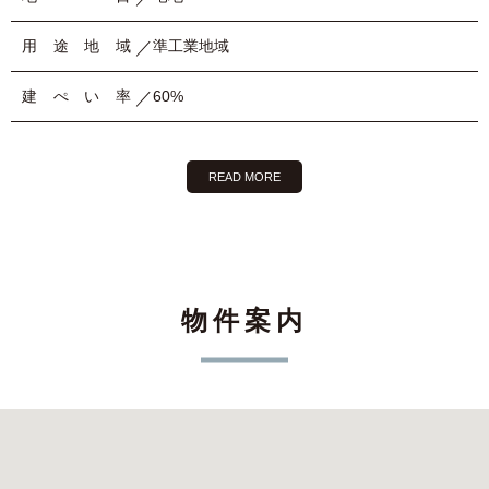
用途地域
準工業地域
建ぺい率
60%
READ MORE
物件案内