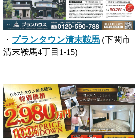
・
プランタウン清末鞍馬
(下関市
清末鞍馬4丁目1-15)