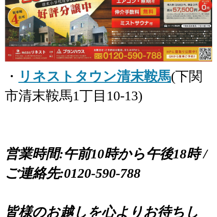
・
リネストタウン清末鞍馬
(下関
市清末鞍馬1丁目10-13)
営業時間:午前10時から午後18時 /
ご連絡先:0120-590-788
皆様のお越しを心よりお待ちし