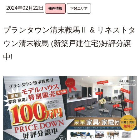
2024年02月22日
物件情報
下関エリア
プランタウン清末鞍馬Ⅱ & リネストタ
ウン清末鞍馬 (新築戸建住宅)好評分譲
中!