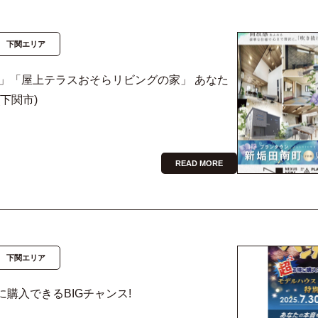
下関エリア
」「屋上テラスおそらリビングの家」 あなた
下関市)
READ MORE
下関エリア
に購入できるBIGチャンス!