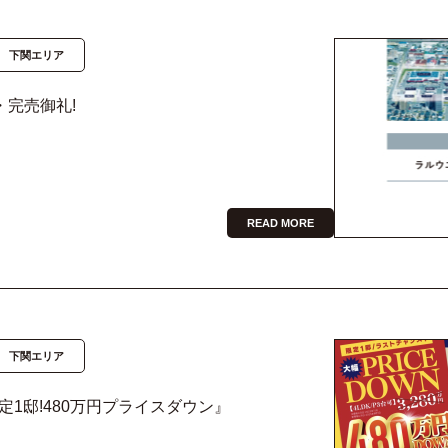
下関エリア
・完売御礼!
READ MORE
下関エリア
1邸!480万円プライスダウン』