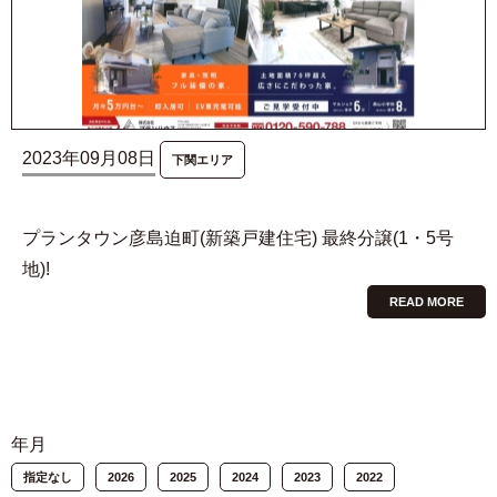
2023年09月08日
下関エリア
プランタウン彦島迫町(新築戸建住宅) 最終分譲(1・5号
地)!
READ MORE
年月
指定なし
2026
2025
2024
2023
2022