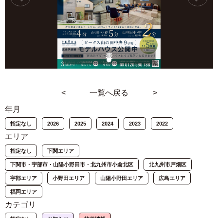
表
<
一覧へ戻る
>
年月
指定なし
2026
2025
2024
2023
2022
エリア
指定なし
下関エリア
下関市・宇部市・山陽小野田市・北九州市小倉北区
北九州市戸畑区
宇部エリア
小野田エリア
山陽小野田エリア
広島エリア
福岡エリア
カテゴリ